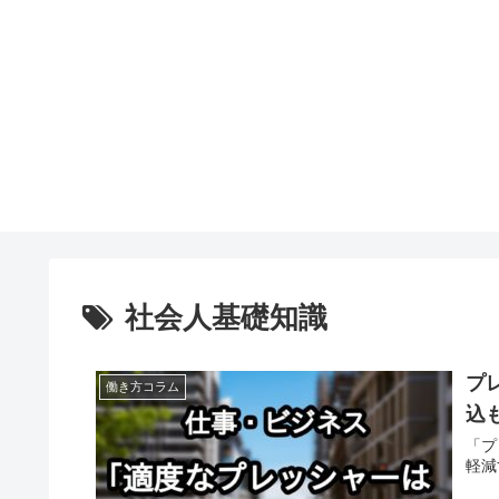
社会人基礎知識
プ
働き方コラム
込
「プ
軽減