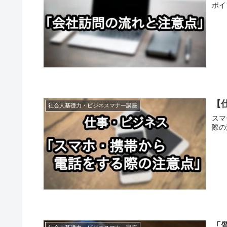
ポイ
【
社会人基礎力・ビジネスマナー講座
スマ
際の
「