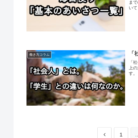
まで
いて
「
働き方コラム
「社
上の
す。
1