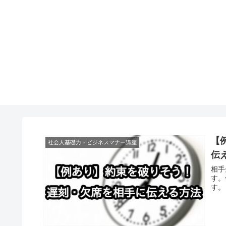
【
社会人基礎力・ビジネスマナー講座
伝
相手
す。
す。