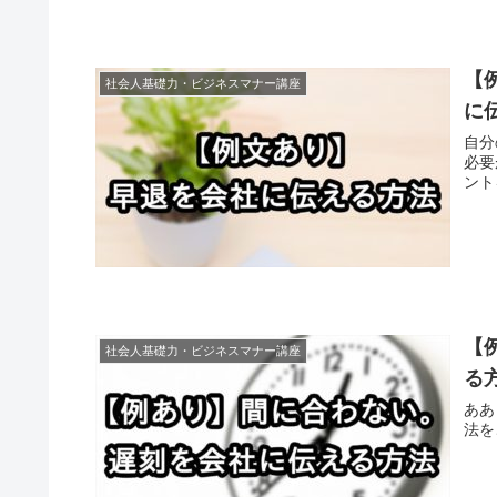
【
社会人基礎力・ビジネスマナー講座
に
自分
必要
ント
【
社会人基礎力・ビジネスマナー講座
る
ああ
法を